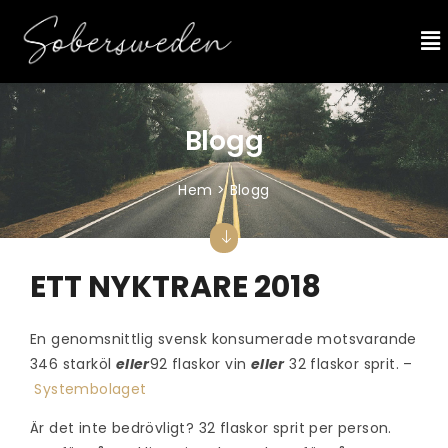
Blogg
Hem > Blogg
ETT NYKTRARE 2018
En genomsnittlig svensk konsumerade motsvarande
346 starköl
eller
92 flaskor vin
eller
32 flaskor sprit. –
Systembolaget
Är det inte bedrövligt? 32 flaskor sprit per person.