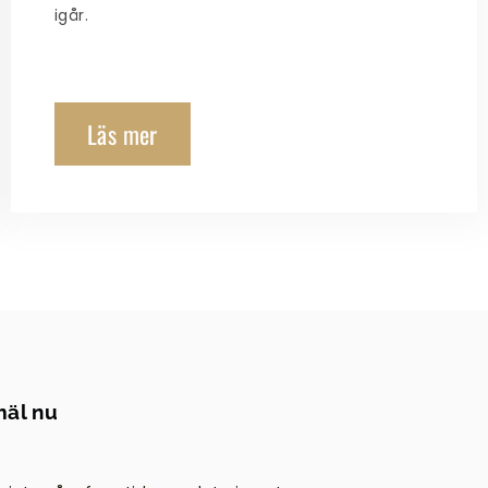
igår.
Läs mer
äl nu