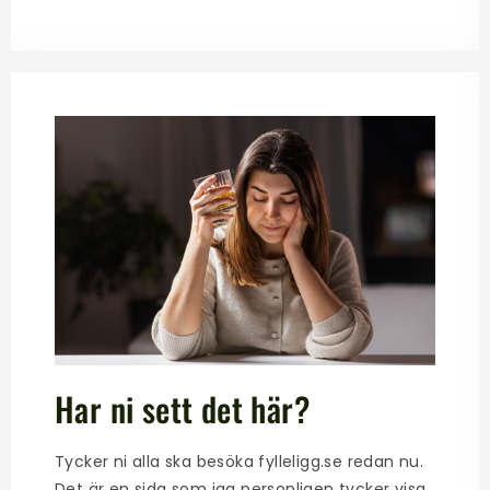
Har ni sett det här?
Tycker ni alla ska besöka fylleligg.se redan nu.
Det är en sida som jag personligen tycker visa