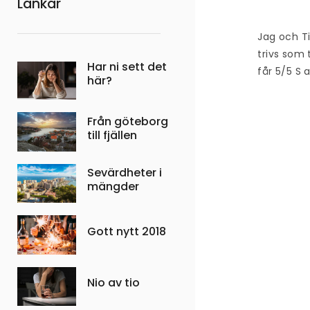
Länkar
Jag och Ti
trivs som
Har ni sett det
får 5/5 S 
här?
Från göteborg
till fjällen
Sevärdheter i
mängder
Gott nytt 2018
Nio av tio