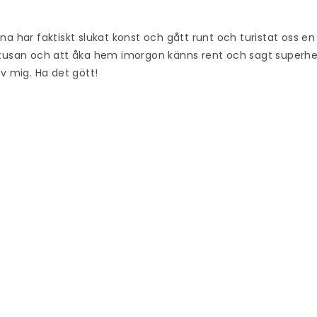
na har faktiskt slukat konst och gått runt och turistat oss en 
 tusan och att åka hem imorgon känns rent och sagt superh
av mig. Ha det gött!