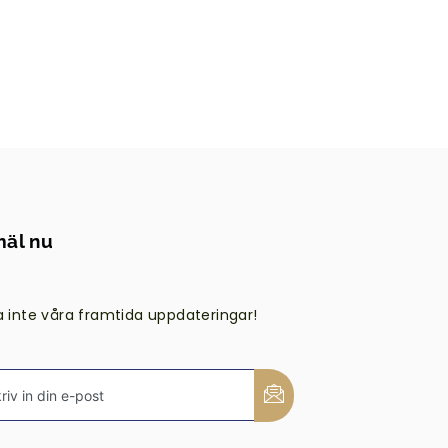
äl nu
a inte våra framtida uppdateringar!