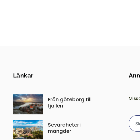
Länkar
Anm
Miss
Från göteborg till
fjällen
Sevärdheter i
mängder